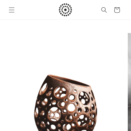
Przejdź
do
Koszyk
treści
Pomiń,
aby
przejść do
informacji
o
produkcie