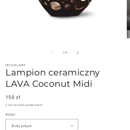
z
1
/
5
MOONLAMP
Lampion ceramiczny
LAVA Coconut Midi
Cena
150 zł
regularna
Z wliczonym podatkiem.
Kolor