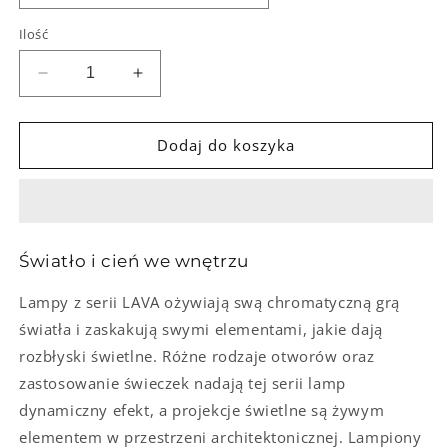
Ilość
Zmniejsz
Zwiększ
ilość
ilość
dla
dla
Lampion
Lampion
Dodaj do koszyka
ceramiczny
ceramiczny
LAVA
LAVA
Coconut
Coconut
Midi
Midi
Światło i cień we wnętrzu
Lampy z serii LAVA ożywiają swą chromatyczną grą
światła i zaskakują swymi elementami, jakie dają
rozbłyski świetlne. Różne rodzaje otworów oraz
zastosowanie świeczek nadają tej serii lamp
dynamiczny efekt, a projekcje świetlne są żywym
elementem w przestrzeni architektonicznej. Lampiony